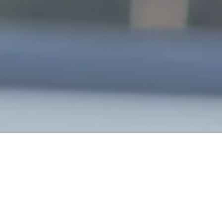
 κρίκος μεταξύ του
 Πρόκειται για μια
ιών της αποθήκης, η
εί ότι τα απαιτούμενα
και δεν μπαίνουν σε